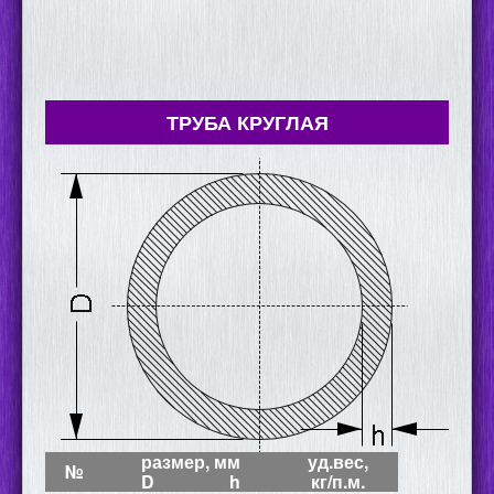
ТРУБА КРУГЛАЯ
размер, мм
уд.вес,
№
D
h
кг/п.м.