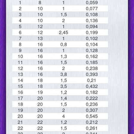
1
8
1
0,059
2
10
1
0,077
3
10
1,5
0,108
4
10
2
0,136
5
12
1
0,094
6
12
2,45
0,199
7
13
1
0,102
8
16
0,8
0,104
9
16
1
0,128
10
16
1,3
0,162
11
16
1,5
0,185
12
16
2
0,238
13
16
3,8
0,393
14
18
1,5
0,21
15
18
3,5
0,432
16
19
1,2
0,182
17
20
1,4
0,222
18
20
1,5
0,236
19
20
2
0,307
20
20
4
0,545
21
22
1,2
0,212
22
22
1,5
0,261
23
22
2
0,341