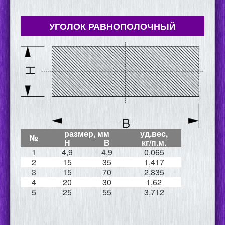
УГОЛОК РАВНОПОЛОЧНЫЙ
размер, мм
уд.вес,
№
Н
В
кг/п.м.
1
4,9
4,9
0,065
2
15
35
1,417
3
15
70
2,835
4
20
30
1,62
5
25
55
3,712