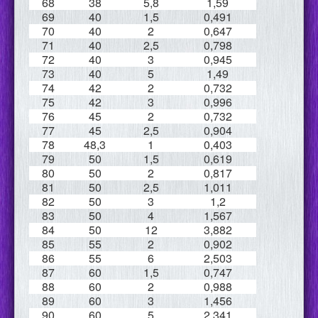
68
38
5,8
1,59
69
40
1,5
0,491
70
40
2
0,647
71
40
2,5
0,798
72
40
3
0,945
73
40
5
1,49
74
42
2
0,732
75
42
3
0,996
76
45
2
0,732
77
45
2,5
0,904
78
48,3
1
0,403
79
50
1,5
0,619
80
50
2
0,817
81
50
2,5
1,011
82
50
3
1,2
83
50
4
1,567
84
50
12
3,882
85
55
2
0,902
86
55
6
2,503
87
60
1,5
0,747
88
60
2
0,988
89
60
3
1,456
90
60
5
2,341