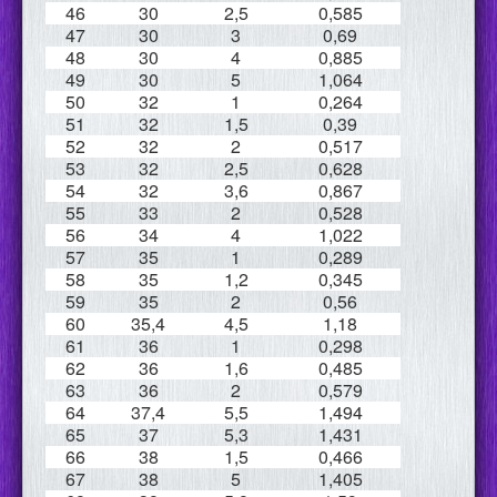
46
30
2,5
0,585
47
30
3
0,69
48
30
4
0,885
49
30
5
1,064
50
32
1
0,264
51
32
1,5
0,39
52
32
2
0,517
53
32
2,5
0,628
54
32
3,6
0,867
55
33
2
0,528
56
34
4
1,022
57
35
1
0,289
58
35
1,2
0,345
59
35
2
0,56
60
35,4
4,5
1,18
61
36
1
0,298
62
36
1,6
0,485
63
36
2
0,579
64
37,4
5,5
1,494
65
37
5,3
1,431
66
38
1,5
0,466
67
38
5
1,405