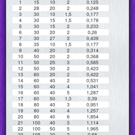
1
15
10
2
0,125
2
28
20
2
0,248
3
30
10
1,5
0,177
4
30
15
1,5
0,178
5
30
15
2
0,233
6
30
20
2
0,26
7
30
27
3
0,439
8
35
10
1,5
0,177
9
40
20
2
0,314
10
50
20
2
0,368
11
50
25
3
0,585
12
50
30
2
0,423
13
60
20
2
0,422
14
60
40
2
0,531
15
60
40
4
1,041
16
60
40
5
1,287
17
60
50
1,3
0,39
18
80
40
3
0,951
19
80
40
4
1,257
20
80
40
6
1,854
21
100
40
3
1,114
22
100
50
5
1,965
23
108
20
2
0,68