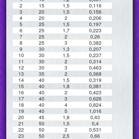
2
15
1,5
0,116
3
20
1,5
0,156
4
20
2
0,206
5
25
1,5
0,197
6
25
1,7
0,223
7
25
2
0,26
8
25
3
0,382
9
30
1,3
0,207
10
30
1,5
0,237
11
30
2
0,314
12
30
3
0,463
13
35
2
0,368
14
40
1,5
0,319
15
40
1,8
0,381
16
40
2
0,423
17
40
3
0,626
18
40
4
0,824
19
40
5
1,016
20
45
1,8
0,43
21
50
1,5
0,4
22
50
2
0,531
23
50
2,5
0,66