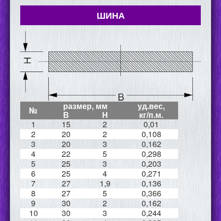
ШИНА
размер, мм
уд.вес,
№
В
Н
кг/п.м.
1
15
2
0,01
2
20
2
0,108
3
20
3
0,162
4
22
5
0,298
5
25
3
0,203
6
25
4
0,271
7
27
1,9
0,136
8
27
5
0,366
9
30
2
0,162
10
30
3
0,244