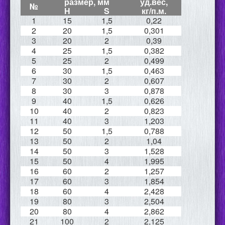
размер, мм
уд.вес,
№
Н
S
кг/п.м.
1
15
1,5
0,22
2
20
1,5
0,301
3
20
2
0,39
4
25
1,5
0,382
5
25
2
0,499
6
30
1,5
0,463
7
30
2
0,607
8
30
3
0,878
9
40
1,5
0,626
10
40
2
0,823
11
40
3
1,203
12
50
1,5
0,788
13
50
2
1,04
14
50
3
1,528
15
50
4
1,995
16
60
2
1,257
17
60
3
1,854
18
60
4
2,428
19
80
3
2,504
20
80
4
2,862
21
100
2
2,125