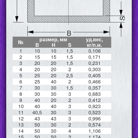
размер, мм
уд.вес,
№
В
Н
S
кг/п.м.
1
10
10
1,5
0,106
2
15
15
1,5
0,171
3
20
20
1,5
0,231
4
20
20
2
0,303
5
25
20
2,5
0,405
6
25
40
2
0,466
7
30
30
1,5
0,357
8
30
30
3
0,683
9
40
20
2
0,412
10
40
40
3
0,923
11
40,5
30
3
0,523
12
43
43
3
0,996
13
50
30
2
0,574
14
50
30
4
1,106
15
50
50
3
1,174