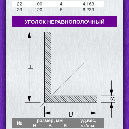
22
100
4
4,163
23
120
5
6,233
УГОЛОК НЕРАВНОПОЛОЧНЫЙ
размер, мм
уд.вес,
№
Н
В
S
кг/п.м.