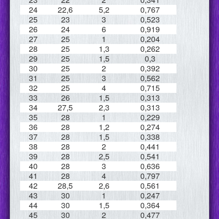
24
22,6
5,2
0,767
25
23
3
0,523
26
24
6
0,919
27
25
1
0,204
28
25
1,3
0,262
29
25
1,5
0,3
30
25
2
0,392
31
25
3
0,562
32
25
4
0,715
33
26
1,5
0,313
34
27,5
2,3
0,313
35
28
1
0,229
36
28
1,2
0,274
37
28
1,5
0,338
38
28
2
0,441
39
28
2,5
0,541
40
28
3
0,636
41
28
4
0,797
42
28,5
2,6
0,561
43
30
1
0,247
44
30
1,5
0,364
45
30
2
0,477