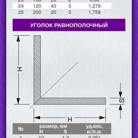
24
120
40
3
1,276
25
200
20
3
1,758
УГОЛОК РАВНОПОЛОЧНЫЙ
размер, мм
уд.вес,
№
Н
S
кг/п.м.
1
10
1,2
0,061