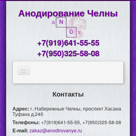
Анодирование Челны
+7(919)641-55-55
+7(950)325-58-08
ГЛАВНАЯ
Контакты
ГОТОВЫЙ ПРОФИЛЬ
АНОДИРОВАНИЕ ДЕТАЛЕЙ
Адрес:
г. Набережные Челны, проспект Хасана
Туфана д.24б
ПРОФИЛЬ НА ЗАКАЗ
Телефоны:
+7(919)641-55-55, +7(950)325-58-08
E-mail:
zakaz@anodirovanye.ru
О НАС