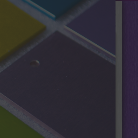
+7(919)641-55-55
+7(950)325-58-08
 ЗАКАЗ
О НАС
КОНТАКТЫ